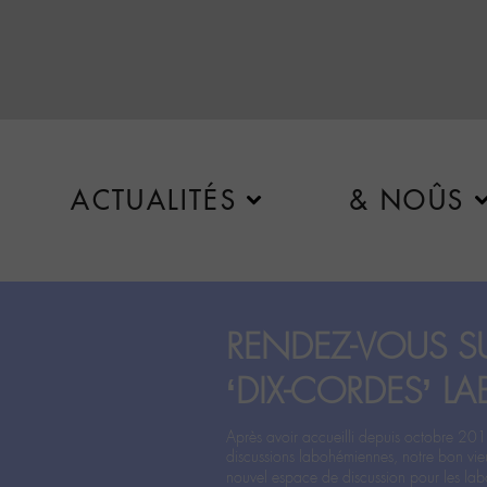
ACTUALITÉS
& NOÛS
RENDEZ-VOUS SU
‘DIX-CORDES’ LA
Après avoir accueilli depuis octobre 201
discussions labohémiennes, notre bon vie
nouvel espace de discussion pour les labo