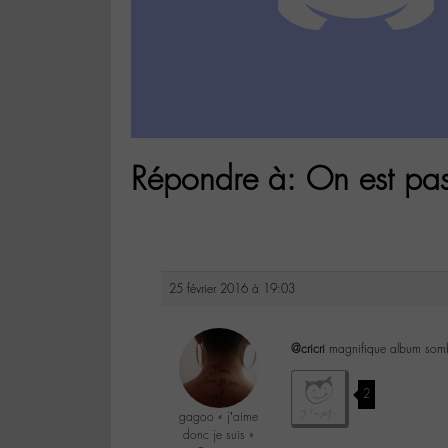
Répondre à: On est pa
25 février 2016 à 19:03
@cricri
magnifique album somb
2
gagoo « j’aime
donc je suis »