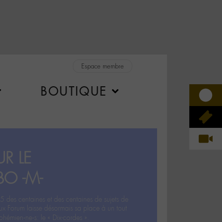
Espace membre
BOUTIQUE
R LE
BO -M-
5 des centaines et des centaines de sujets de
ux Forum laisse désormais sa place à un tout
hémien‧ne‧s: le « Dix-cordes ».