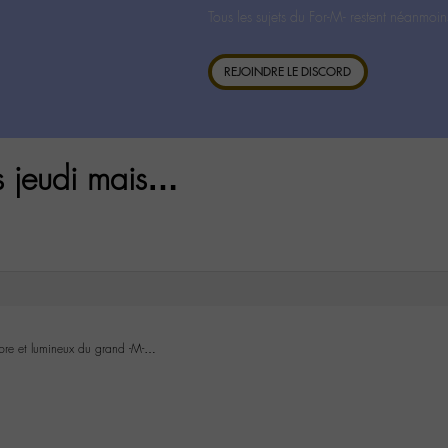
Tous les sujets du For-M- restent néanmoin
REJOINDRE LE DISCORD
s jeudi mais…
re et lumineux du grand -M-…