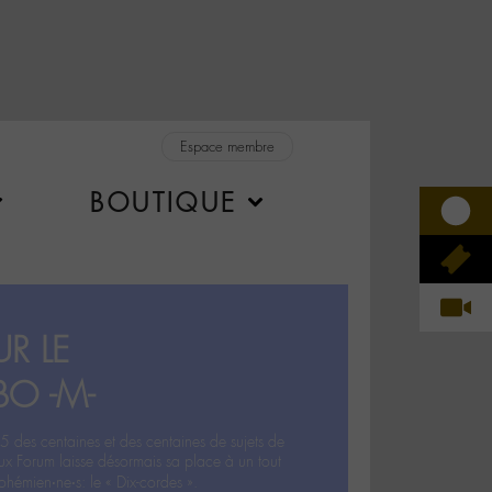
Espace membre
BOUTIQUE
R LE
BO -M-
5 des centaines et des centaines de sujets de
ux Forum laisse désormais sa place à un tout
hémien‧ne‧s: le « Dix-cordes ».