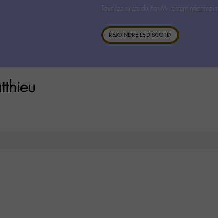
Tous les sujets du For-M- restent néanmoin
REJOINDRE LE DISCORD
thieu