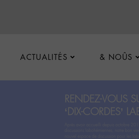
ACTUALITÉS
& NOÛS
RENDEZ-VOUS SU
‘DIX-CORDES’ LA
Après avoir accueilli depuis octobre 201
discussions labohémiennes, notre bon vie
nouvel espace de discussion pour les labo