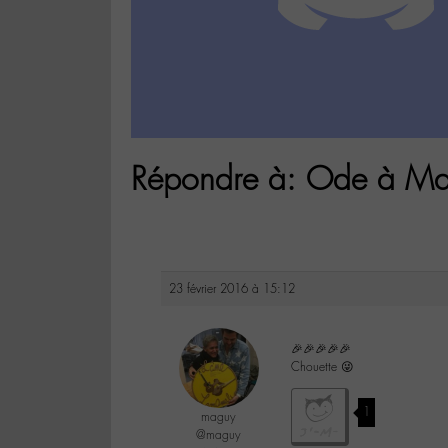
Répondre à: Ode à Mat
23 février 2016 à 15:12
🎉🎉🎉🎉🎉
Chouette 😜
1
maguy
@maguy