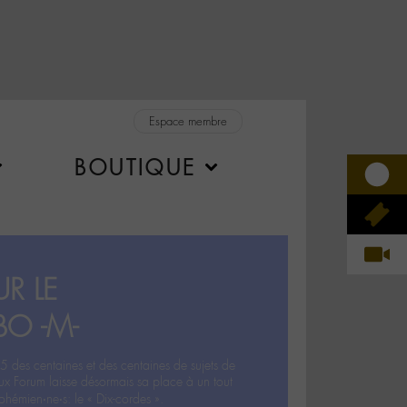
Espace membre
BOUTIQUE
R LE
BO -M-
5 des centaines et des centaines de sujets de
ux Forum laisse désormais sa place à un tout
hémien‧ne‧s: le « Dix-cordes ».