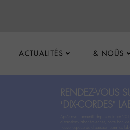
ACTUALITÉS
& NOÛS
RENDEZ-VOUS SU
‘DIX-CORDES’ LA
Après avoir accueilli depuis octobre 201
discussions labohémiennes, notre bon vie
nouvel espace de discussion pour les labo