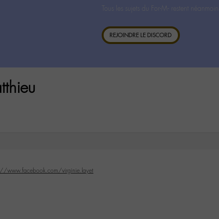
Tous les sujets du For-M- restent néanmoin
REJOINDRE LE DISCORD
thieu
://www.facebook.com/virginie.layet