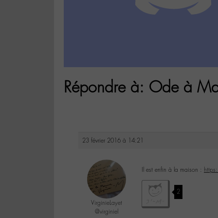
Répondre à: Ode à Mat
23 février 2016 à 14:21
Il est enfin à la maison :
https
2
VirginieLayet
@virginiel