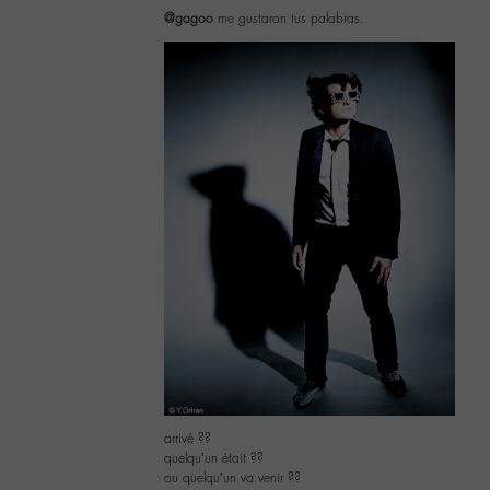
@gagoo
me gustaron tus palabras.
arrivé ??
quelqu’un était ??
ou quelqu’un va venir ??