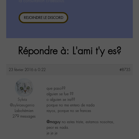
la consultation ci-dessous.
REJOINDRE LE DISCORD
Répondre à: L'ami t'y es?
23 février 2016 à 0:22
#8735
que paso??
alguien se fue ??
Sylvia
o alguien se ira??
@sylviaeugenia
porque no me entero de nada
Labohémien
rayos, porque no se frances
279 messages
@maguy
no estes triste, estamos nosotras,
peor es nada.
je je je