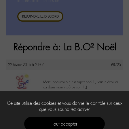
la consultation ci-dessous.
REJOINDRE LE DISCORD
Répondre à: La B.O² Noël
22 février 2016 à 21:06
#8725
Merci beaucoup c est super cool ! J vais n écouter
ça dans mon mp3 ce soir ! ;)
vin’s
@vin-s
0
Ce site utilise des cookies et vous donne le contrôle sur ceux
Labohémien
65 messages
que vous souhaitez activer
Tout accepter