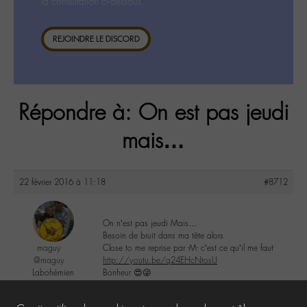
la consultation ci-dessous.
REJOINDRE LE DISCORD
Répondre à: On est pas jeudi
mais…
22 février 2016 à 11:18
#8712
On n’est pas jeudi Mais…
Besoin de bruit dans ma tête alors
maguy
Close to me reprise par -M- c’est ce qu’il me faut
@maguy
http://youtu.be/q24EHcNtosU
Labohémien
Bonheur 😍😜
3168 messages
1