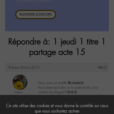
la consultation ci-dessous.
REJOINDRE LE DISCORD
Répondre à: 1 jeudi 1 titre 1
partage acte 15
18 février 2016 à 20:13
#8632
Nous aussi on te kiffe
@colalala
😘
Vous savez quoi plus on en parle et plus j’suis
maguy
comme une dingue!!!!😜😜😜
@maguy
Labohémien
2
Ce site utilise des cookies et vous donne le contrôle sur ceux
3168 messages
que vous souhaitez activer