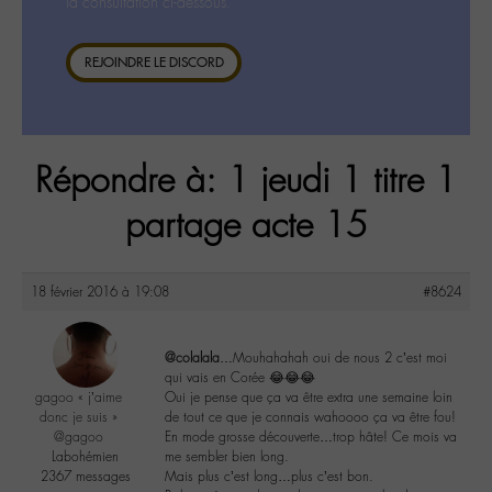
la consultation ci-dessous.
REJOINDRE LE DISCORD
Répondre à: 1 jeudi 1 titre 1
partage acte 15
18 février 2016 à 19:08
#8624
@colalala
…Mouhahahah oui de nous 2 c’est moi
qui vais en Corée 😂😂😂
gagoo « j’aime
Oui je pense que ça va être extra une semaine loin
donc je suis »
de tout ce que je connais wahoooo ça va être fou!
@gagoo
En mode grosse découverte…trop hâte! Ce mois va
Labohémien
me sembler bien long.
2367 messages
Mais plus c’est long…plus c’est bon.