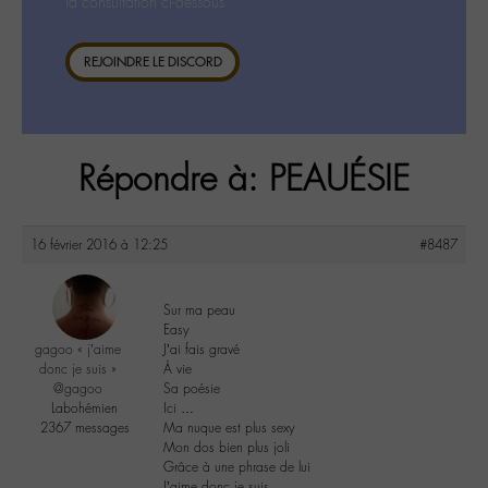
la consultation ci-dessous.
REJOINDRE LE DISCORD
Répondre à: PEAUÉSIE
16 février 2016 à 12:25
#8487
Sur ma peau
Easy
gagoo « j’aime
J’ai fais gravé
donc je suis »
À vie
@gagoo
Sa poésie
Labohémien
Ici …
2367 messages
Ma nuque est plus sexy
Mon dos bien plus joli
Grâce à une phrase de lui
J’aime donc je suis…