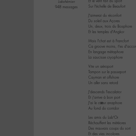
Et le vent fait du sport
Labohémien
Sur l’échelle de Beaufort
948 messages
J’aimerai du réconfort
Du soleil aux Açores
Un, deux, trois du Bosphore
Et les temples d’Angkor
Mais l’chat est à Francfort
Ca groove moins, t’es d’acco
En langage métaphore
La saucisse cryophore
Vite un aéroport
Tampon sur le passeport
Cayman et offshore
Un aller sans retord
J’descends l’escalator
Et j’arrive à bon port
J’ai le cœur anaphore
Au fond du corridor
Les amis du Lab’Or
Réchauffent les météores
Des mauvais coups du sort
Et des vies incolores