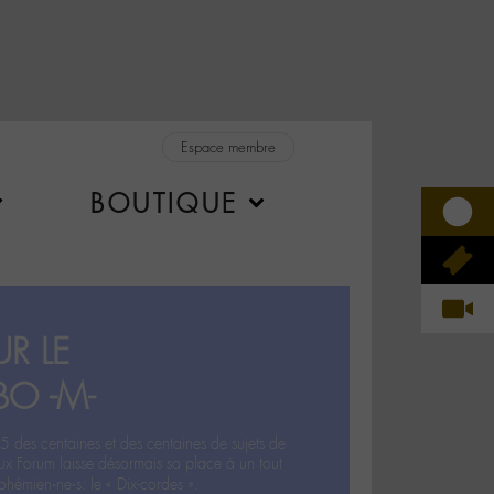
Espace membre
BOUTIQUE
R LE
BO -M-
5 des centaines et des centaines de sujets de
ux Forum laisse désormais sa place à un tout
hémien‧ne‧s: le « Dix-cordes ».