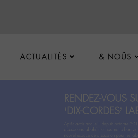
ACTUALITÉS
& NOÛS
RENDEZ-VOUS SU
‘DIX-CORDES’ LA
Après avoir accueilli depuis octobre 201
discussions labohémiennes, notre bon vie
nouvel espace de discussion pour les labo