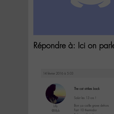
Répondre à: Ici on parl
14 février 2016 à 5:03
The cat strikes back
Salut les 13 ors !
Bon ça caille grave dehors
Lilly
Fait -10 thermidor
@lillyb