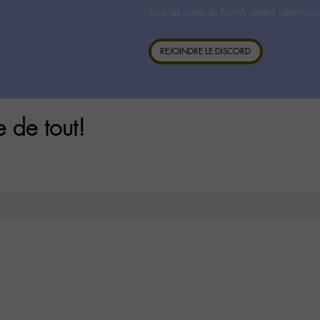
Tous les sujets du For-M- restent néanmoin
REJOINDRE LE DISCORD
e de tout!