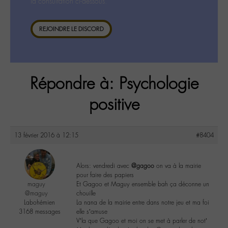
la consultation ci-dessous.
REJOINDRE LE DISCORD
Répondre à: Psychologie
positive
13 février 2016 à 12:15
#8404
Alors: vendredi avec
@gagoo
on va à la mairie
pour faire des papiers
maguy
Et Gagoo et Maguy ensemble bah ça déconne un
@maguy
chouille
Labohémien
La nana de la mairie entre dans notre jeu et ma foi
3168 messages
elle s’amuse
V’la que Gagoo et moi on se met à parler de not’