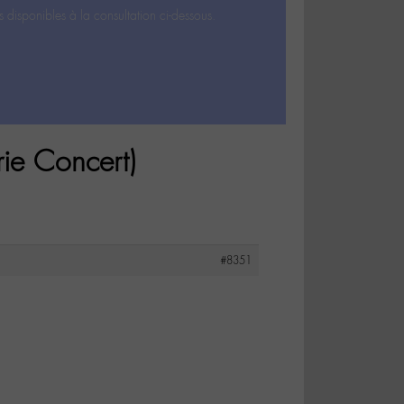
s disponibles à la consultation ci-dessous.
ie Concert)
#8351