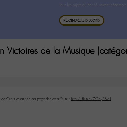
Tous les sujets du For-M- restent néanmoin
REJOINDRE LE DISCORD
 Victoires de la Musique (catégor
trait de Guérir venant de ma page dédiée à Selim :
http://fb.me/7Y3aySPwU