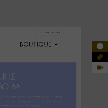
Espace membre
BOUTIQUE
R LE
BO -M-
5 des centaines et des centaines de sujets de
ux Forum laisse désormais sa place à un tout
hémien‧ne‧s: le « Dix-cordes ».