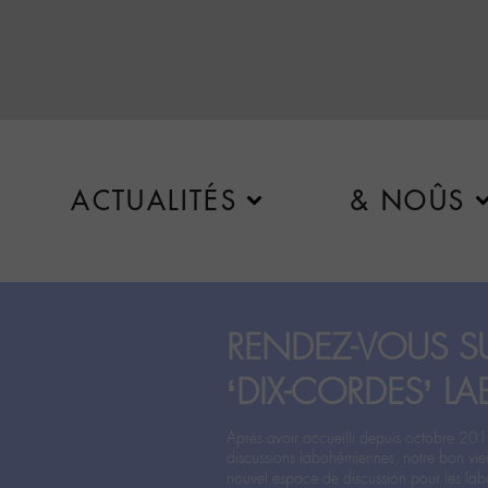
ACTUALITÉS
& NOÛS
RENDEZ-VOUS SU
‘DIX-CORDES’ LA
Après avoir accueilli depuis octobre 201
discussions labohémiennes, notre bon vie
nouvel espace de discussion pour les labo