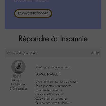
la consultation ci-dessous.
REJOINDRE LE DISCORD
Répondre à: Insomnie
12 février 2016 à 16:48
#8305
À toi, qui rêves que tu dors…
SOMME NIAQUE !
Tragan
@tragan
Encre noire de mes nuits blanches
Labohémien
En ce jour prends ta revanche
205 messages
Écris combien il me nuit
Ce sommeil qui me fuit
Qu’ai-je fait ou ne pas fait
Que de mes rêves tu défais…