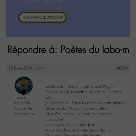
la consultation ci-dessous.
REJOINDRE LE DISCORD
Répondre à: Poètes du labo-m
12 février 2016 à 9:44
#8296
Quelle belle invitation mademoiselle Maguy
Que pourrais je répondre si ce n’est qu un grand
louvie
Oui!
@louvie94
Je découvre peu à peu les recoins de cette galaxie
Labohémien
Qu’est le labo M avzc tous ses ami(e) s
80 messages
Alors c’est promis, j irai vous rejoindre dès
aujourd’hui
J’adore vous lire, je pleure, je ris
A vos jeux de mots et votre amour des mots
Alors merci Maguy de m’inviter ainsi