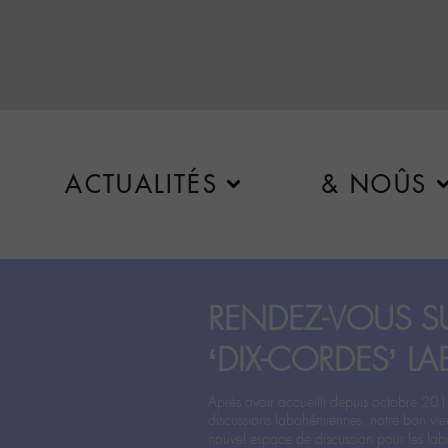
ACTUALITÉS
& NOÛS
RENDEZ-VOUS SU
‘DIX-CORDES’ LA
Après avoir accueilli depuis octobre 201
discussions labohémiennes, notre bon vie
nouvel espace de discussion pour les labo