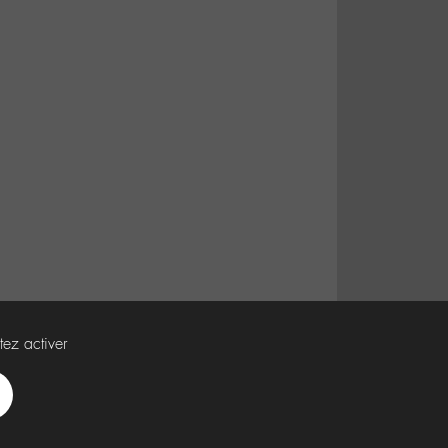
tez activer
Spotify
Deezer
Apple
Music