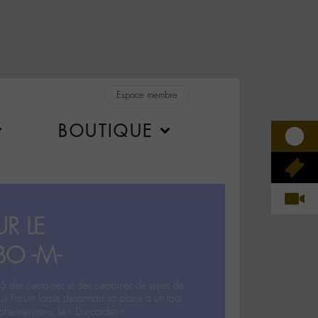
Espace membre
BOUTIQUE
R LE
BO -M-
5 des centaines et des centaines de sujets de
ux Forum laisse désormais sa place à un tout
hémien‧ne‧s: le « Dix-cordes ».