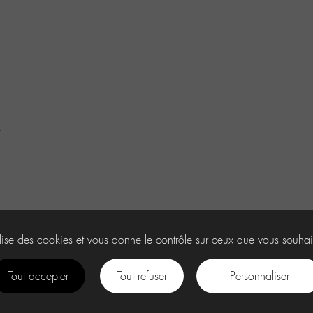
…
ilise des cookies et vous donne le contrôle sur ceux que vous souhai
Tout accepter
Tout refuser
Personnaliser
facebook
instagram
Youtube
Discord
tiktok
.
U