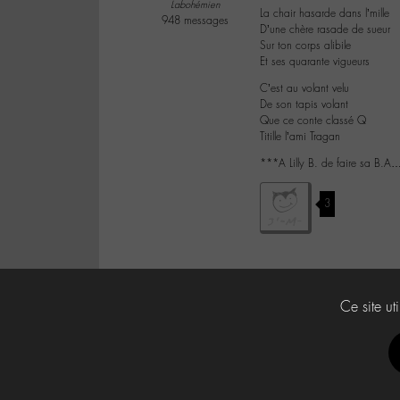
Labohémien
La chair hasarde dans l’mille
948 messages
D’une chère rasade de sueur
Sur ton corps alibile
Et ses quarante vigueurs
C’est au volant velu
De son tapis volant
Que ce conte classé Q
Titille l’ami Tragan
***A Lilly B. de faire sa B.A
3
Ce site ut
Labo -M-
Contact
À propos
Press Kit -M-
CG