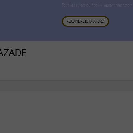
Tous les sujets du For-M- restent néanmoin
REJOINDRE LE DISCORD
RAZADE