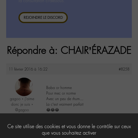
la consultation ci-dessous.
REJOINDRE LE DISCORD
Répondre à: CHAIR’ÉRAZADE
11 février 2016 à 16:22
#8258
Baba or homme
Pour mec or norme
gagoo « j’aime
Avec un peu de rhum…
donc je suis »
La c’est vraiment parfait
@gagoo
😂😂😂
Labohémien
2367 messages
2
Ce site utilise des cookies et vous donne le contrôle sur ceux
que vous souhaitez activer