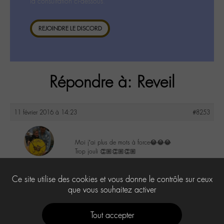
la consultation ci-dessous.
REJOINDRE LE DISCORD
Répondre à: Reveil
11 février 2016 à 14:23
#8253
Moi j’ai plus de mots à force😂😂😂
Trop jouli 👏🏼👏🏼👏🏼
maguy
@maguy
2
Ce site utilise des cookies et vous donne le contrôle sur ceux
Labohémien
3168 messages
que vous souhaitez activer
Tout accepter