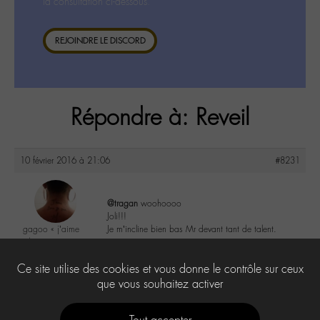
la consultation ci-dessous.
REJOINDRE LE DISCORD
Répondre à: Reveil
10 février 2016 à 21:06
#8231
@tragan
woohoooo
Joli!!!
gagoo « j’aime
Je m’incline bien bas Mr devant tant de talent.
donc je suis »
@gagoo
2
Ce site utilise des cookies et vous donne le contrôle sur ceux
Labohémien
2367 messages
que vous souhaitez activer