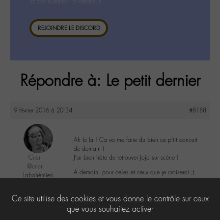
la consultation ci-dessous.
REJOINDRE LE DISCORD
Répondre à: Le petit dernier
9 février 2016 à 20:34
#8188
Ah la la ! Ca va me faire du bien ce p’tit concert
de demain !
Cricri
J’ai bien hâte de retrouver Jojo sur scène !
@cricri
A demain, pour celles et ceux que je croiserai ;)
Labohémien
500 messages
3
Ce site utilise des cookies et vous donne le contrôle sur ceux
que vous souhaitez activer