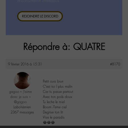
la consultation ci-dessous.
REJOINDRE LE DISCORD
Répondre à: QUATRE
9 février 2016 à 15:31
#8170
Petit ours brun
C’est toi l plus malin
gagoo « j’aime
Car tu passe partout
donc je suis »
Avec ton poils doux
@gagoo
Tu leche le miel
Labohémien
Boom 7eme ciel
2367 messages
Degrise ton lit
Vise le paradis
😂😂😂