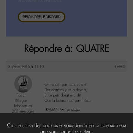
la consultation ci-dessous.
REJOINDRE LE DISCORD
Répondre à: QUATRE
8 février 2016 à 11:10
#8083
Oh ne soit pas triste autant
Des derrières y en a devant,
Tragan
Et un petit doigt m’a dit
@tragan
Que la lecture n’est pas finie…
Labohémien
TRAGAN
(qui se doigt)
205 messages
2
Ce site utilise des cookies et vous donne le contrôle sur ceux
que vous souhaitez activer