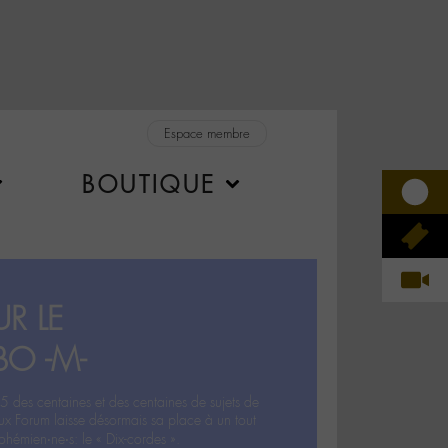
Espace membre
BOUTIQUE
R LE
BO -M-
5 des centaines et des centaines de sujets de
ux Forum laisse désormais sa place à un tout
hémien‧ne‧s: le « Dix-cordes ».