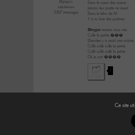
@gagoo
Dans le coeur des soeurs
Labohémien
Jamais leur poète ne meurt
2367 messages
Dans le labo de M
Y a su love des poèmes
@tragan
reviens nous vite
Colle la petite 😂😂😂
(Desolee y a avait une voitur
Collé collé colle la petite
Collé collé collé la petite
Ok je sort 😂😂😂😂
1
Ce site ut
Labo -M-
Contact
À propos
Press Kit -M-
CG