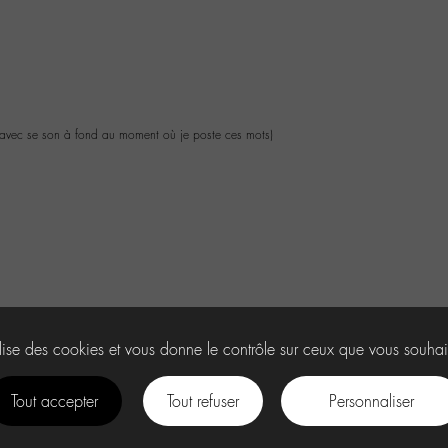
e avec se son à fond au moment où je poste ces mots)
ilise des cookies et vous donne le contrôle sur ceux que vous souhai
Tout accepter
Tout refuser
Personnaliser
facebook
instagram
Youtube
Discord
tiktok
.
U