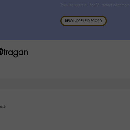
Tous les sujets du For-M- restent néanmoin
REJOINDRE LE DISCORD
 @tragan
assé