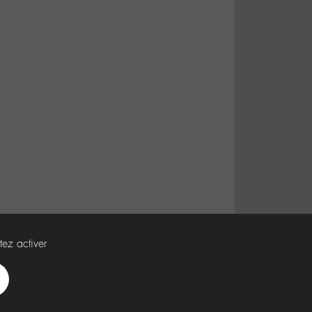
tez activer
Spotify
Deezer
Apple
Music