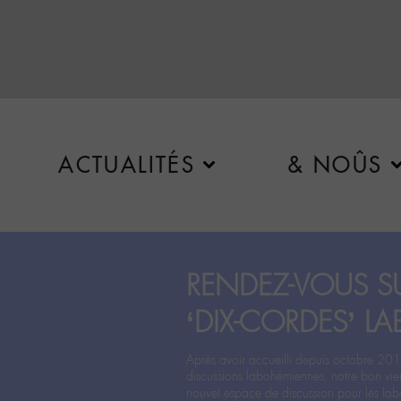
ACTUALITÉS
& NOÛS
RENDEZ-VOUS SU
‘DIX-CORDES’ LA
Après avoir accueilli depuis octobre 201
discussions labohémiennes, notre bon vie
nouvel espace de discussion pour les labo