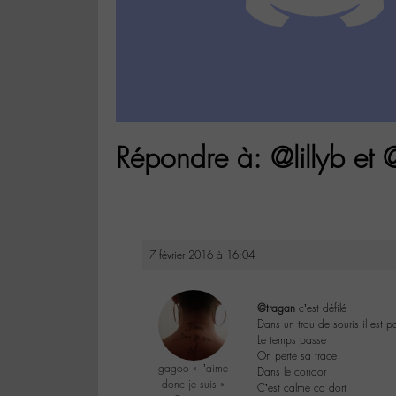
Répondre à: @lillyb et
7 février 2016 à 16:04
@tragan
c’est défilé
Dans un trou de souris il est p
Le temps passe
On perte sa trace
gagoo « j’aime
Dans le coridor
donc je suis »
C’est calme ça dort