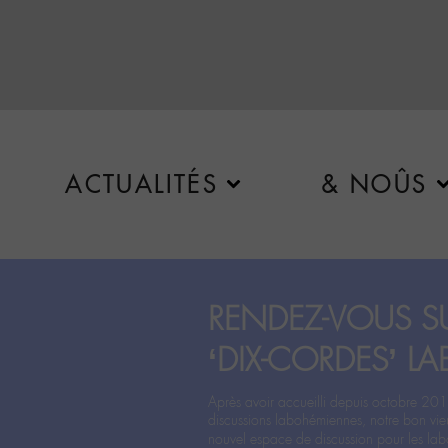
ACTUALITÉS
& NOÛS
RENDEZ-VOUS SU
‘DIX-CORDES’ LA
Après avoir accueilli depuis octobre 201
discussions labohémiennes, notre bon vie
nouvel espace de discussion pour les labo