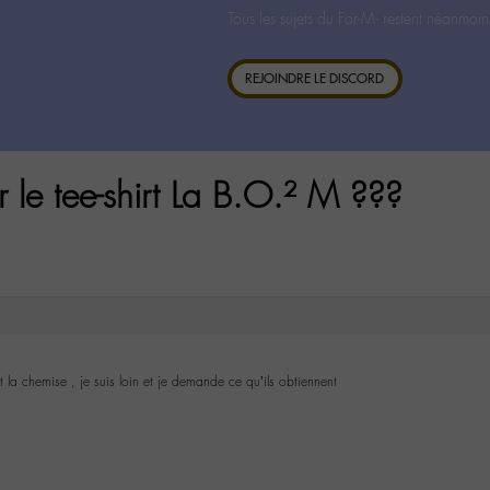
Tous les sujets du For-M- restent néanmoin
REJOINDRE LE DISCORD
le tee-shirt La B.O.² M ???
 la chemise , je suis loin et je demande ce qu’ils obtiennent