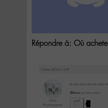
Répondre à: Où acheter 
7 février 2016 à 15:07
Je veux aussi que mes amis ont
@labom
por favor siiiiiii
Sylvia
3
@sylviaeugenia