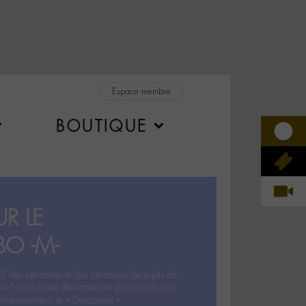
Espace membre
BOUTIQUE
R LE
BO -M-
5 des centaines et des centaines de sujets de
ux Forum laisse désormais sa place à un tout
hémien‧ne‧s: le « Dix-cordes ».