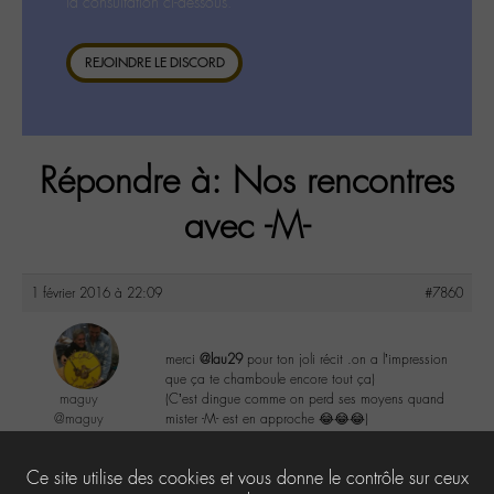
la consultation ci-dessous.
REJOINDRE LE DISCORD
Répondre à: Nos rencontres
avec -M-
1 février 2016 à 22:09
#7860
merci
@lau29
pour ton joli récit .on a l’impression
que ça te chamboule encore tout ça)
maguy
(C’est dingue comme on perd ses moyens quand
@maguy
mister -M- est en approche 😂😂😂)
Labohémien
3168 messages
2
Ce site utilise des cookies et vous donne le contrôle sur ceux