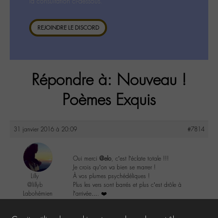
la consultation ci-dessous.
REJOINDRE LE DISCORD
Répondre à: Nouveau !
Poèmes Exquis
31 janvier 2016 à 20:09
#7814
Oui merci
@elo
, c’est l’éclate totale !!!
Je crois qu’on va bien se marrer !
Lilly
À vos plumes psychédéliques !
@lillyb
Plus les vers sont barrés et plus c’est drôle à
Labohémien
l’arrivée…. ❤️
948 messages
3