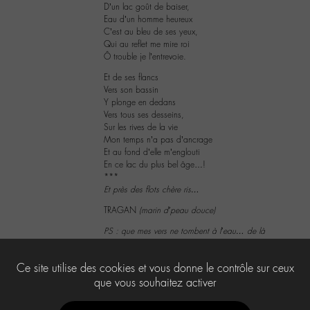
D’un lac goût de baiser,
Eau d’un homme heureux
C’est au bleu de ses yeux,
Qui au reflet me mire roi
Ô trouble je l’entrevoie.
Et de ses flancs
Vers son bassin
Y plonge en dedans
Vers tous ses desseins,
Sur les rives de la vie
Mon temps n’a pas d’ancrage
Et au fond d’elle m’englouti
En ce lac du plus bel âge…!
***
Et près des flots chère ris…
TRAGAN
(marin d’peau douce)
PS : que mes vers ne tombent à l’eau… de là
3
Ce site utilise des cookies et vous donne le contrôle sur ceux
que vous souhaitez activer