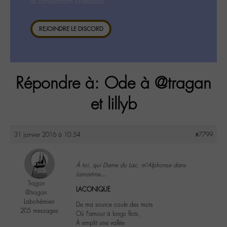
la consultation ci-dessous.
REJOINDRE LE DISCORD
Répondre à: Ode à @tragan
et lillyb
31 janvier 2016 à 10:54
#7799
À toi, qui Dame du Lac, m’Alphonse dans
Lamartine…
Tragan
LACONIQUE
@tragan
Labohémien
De ma source coule des mots
205 messages
Où l’amour à longs flots,
À emplit une vallée