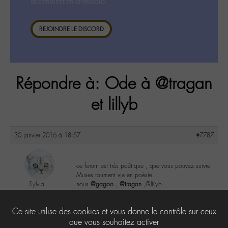
la consultation ci-dessous.
REJOINDRE LE DISCORD
Répondre à: Ode à @tragan
et lillyb
30 janvier 2016 à 18:57
#7787
ce forum est très poétique , que vous pouvez suivre
Muses tournent vie en poésie.
Sylvia
nous
@gagoo
,
@tragan
,@lillyb
@sylviaeugenia
Labohémien
2
Ce site utilise des cookies et vous donne le contrôle sur ceux
279 messages
que vous souhaitez activer