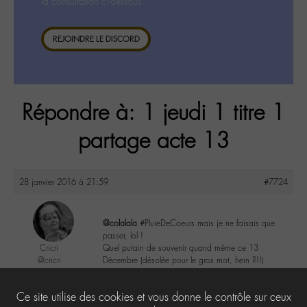
la consultation ci-dessous.
REJOINDRE LE DISCORD
Répondre à: 1 jeudi 1 titre 1
partage acte 13
28 janvier 2016 à 21:59
#7724
@colalala
#PluieDeCoeurs mais je ne faisais que
passer, lol !
Cricri
Quel putain de souvenir quand même ce 13
@cricri
Décembre (désolée pour le gros mot, hein ?!!)
Labohémien
500 messages
5
Ce site utilise des cookies et vous donne le contrôle sur ceux