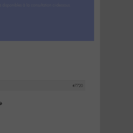
s disponibles à la consultation ci-dessous.
#7720
😂