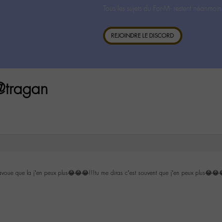
Tous les sujets du For-M- restent néanmoin
REJOINDRE LE DISCORD
 @tragan
avoue que la j’en peux plus😂😂😂!!!tu me diras c’est souvent que j’en peux plus😂😂