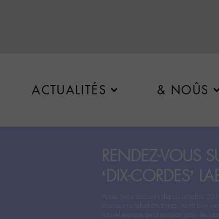
ACTUALITÉS
& NOÛS
RENDEZ-VOUS SU
‘DIX-CORDES’ LA
Après avoir accueilli depuis octobre 201
discussions labohémiennes, notre bon vie
nouvel espace de discussion pour les labo