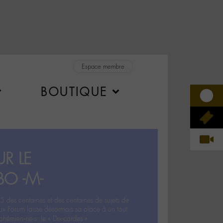
Espace membre
BOUTIQUE
R LE
BO -M-
5 des centaines et des centaines de sujets de
ux Forum laisse désormais sa place à un tout
hémien‧ne‧s: le « Dix-cordes ».