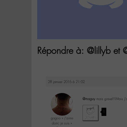
Répondre à: @lillyb et
28 janvier 2016 à 21:02
@maguy
mais grave!!!Mais j’
1
gagoo « j’aime
donc je suis »