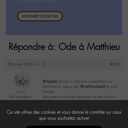
la consultation ci-dessous.
REJOINDRE LE DISCORD
Répondre à: Ode à Matthieu
28 janvier 2016 à 11:32
#7685
@virginiel
gracias a usted por compartirnos sus
sentimientos, seguro que
@matthieuchedid
le gusto
Sylvia
también.
@sylviaeugenia
Me parece una buena letra para hacerla canción .
Labohémien
279 messages
2
Ce site utilise des cookies et vous donne le contrôle sur ceux
que vous souhaitez activer