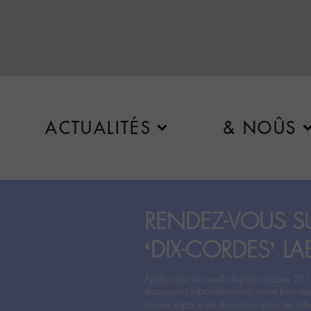
ACTUALITÉS
& NOÛS
RENDEZ-VOUS SU
‘DIX-CORDES’ LA
Après avoir accueilli depuis octobre 201
discussions labohémiennes, notre bon vie
nouvel espace de discussion pour les labo