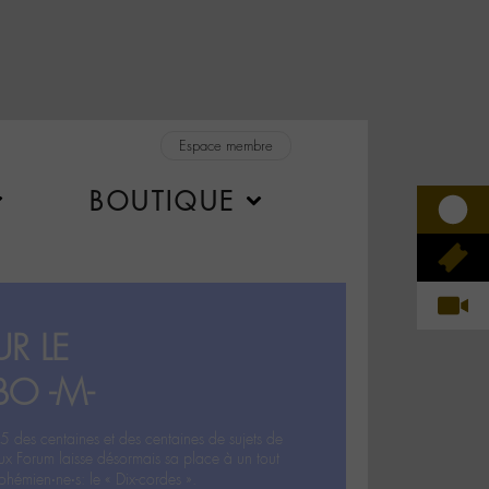
Espace membre
BOUTIQUE
R LE
BO -M-
5 des centaines et des centaines de sujets de
ux Forum laisse désormais sa place à un tout
hémien‧ne‧s: le « Dix-cordes ».