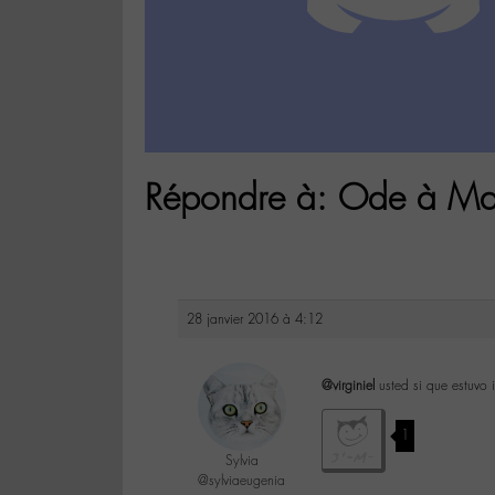
Répondre à: Ode à Mat
28 janvier 2016 à 4:12
@virginiel
usted si que estuvo i
1
Sylvia
@sylviaeugenia