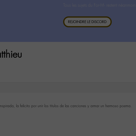
Tous les sujets du For-M- restent néanmoin
REJOINDRE LE DISCORD
thieu
nspirada, la felicito por unir los titulos de las canciones y armar un hermoso poema.