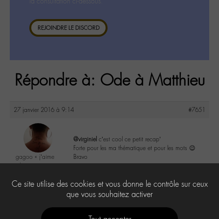
la consultation ci-dessous.
REJOINDRE LE DISCORD
Répondre à: Ode à Matthieu
27 janvier 2016 à 9:14
#7651
@virginiel
c’est cool ce petit recap’
Forte pour les ma thématique et pour les mots 😉
gagoo « j’aime
Bravo
donc je suis »
@gagoo
3
Ce site utilise des cookies et vous donne le contrôle sur ceux
Labohémien
2367 messages
que vous souhaitez activer