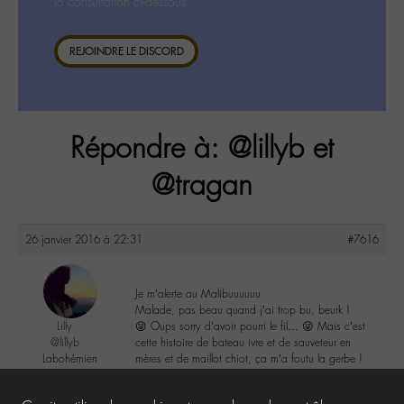
la consultation ci-dessous.
REJOINDRE LE DISCORD
Répondre à: @lillyb et
@tragan
26 janvier 2016 à 22:31
#7616
Je m’alerte au Malibuuuuuu
Malade, pas beau quand j’ai trop bu, beurk !
Lilly
😜 Oups sorry d’avoir pourri le fil… 😜 Mais c’est
@lillyb
cette histoire de bateau ivre et de sauveteur en
Labohémien
mères et de maillot chiot, ça m’a foutu la gerbe !
948 messages
3