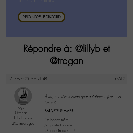
la consultation ci-dessous.
REJOINDRE LE DISCORD
Répondre à: @lillyb et
@tragan
26 janvier 2016 à 21:48
#7612
À toi, qui m’vois rouge quand j’aboie… (euh… la
tasse ?)
Tragan
SAUVETEUR AMER
@tragan
Labohémien
Oh bonne mère !
205 messages
J’ai posté trop vite !
Oh coquin de sort !