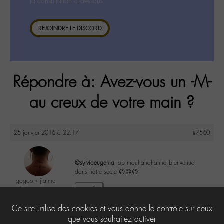
la consultation ci-dessous.
REJOINDRE LE DISCORD
Répondre à: Avez-vous un -M-
au creux de votre main ?
25 janvier 2016 à 22:17
#7560
@sylviaeugenia
top mouhahahahha bienvenue
dans notre secte 😉😉😉
gagoo « j’aime
donc je suis »
2
@gagoo
Ce site utilise des cookies et vous donne le contrôle sur ceux
Labohémien
2367 messages
que vous souhaitez activer