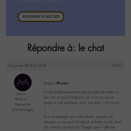
la consultation ci-dessous.
REJOINDRE LE DISCORD
Répondre à: le chat
25 janvier 2016 à 14:59
#7551
Bonjour
@natbe
!
Il n’est malheureusement pas possible de mettre un
labom
lien vers un post Facebook car, à moins que la
@labom
page ne soit publique, seuls vos amis y ont accès
Keymaster
:)
656 messages
Pour ne partager que votre photo, essayez de
retourner sur ce post Facebook et faites un clic droit
(ou ctrl+clic sur mac) sur l’image, puis « afficher