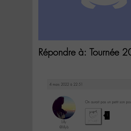
Répondre à: Tournée 20
4 mars 2022 à 22:51
On aurait pas un petit son p
1
Lilly
@lillyb