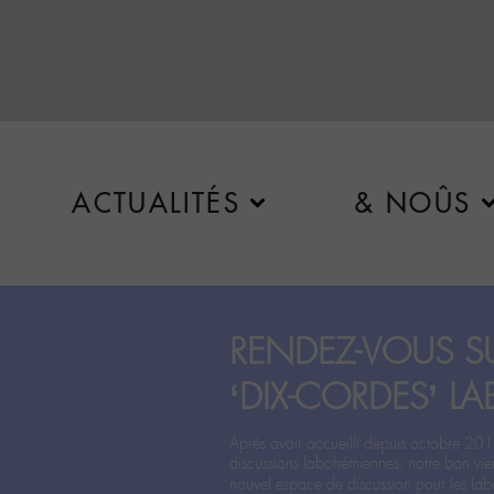
ACTUALITÉS
& NOÛS
RENDEZ-VOUS SU
‘DIX-CORDES’ LA
Après avoir accueilli depuis octobre 201
discussions labohémiennes, notre bon vie
nouvel espace de discussion pour les labo