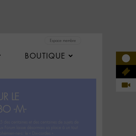
Espace membre
BOUTIQUE
R LE
BO -M-
5 des centaines et des centaines de sujets de
ux Forum laisse désormais sa place à un tout
hémien‧ne‧s: le « Dix-cordes ».