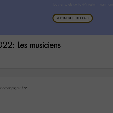
Tous les sujets du For-M- restent néanmoin
REJOINDRE LE DISCORD
22: Les musiciens
our accompagner ? 💜