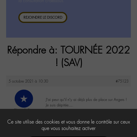
la consultation ci-dessous.
REJOINDRE LE DISCORD
Répondre à: TOURNÉE 2022
! (SAV)
5 octobre 2021 à 10:30
#75123
J’ai peur qu’il n’y ai déjà plus de place sur Angers !
Je suis dépitée….
ChristelleG
@christelleg
0
Ce site utilise des cookies et vous donne le contrôle sur ceux
Labohémien
5 messages
que vous souhaitez activer