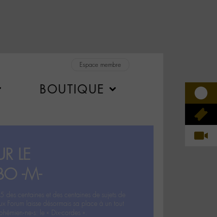
Espace membre
BOUTIQUE
R LE
BO -M-
5 des centaines et des centaines de sujets de
ux Forum laisse désormais sa place à un tout
hémien‧ne‧s: le « Dix-cordes ».