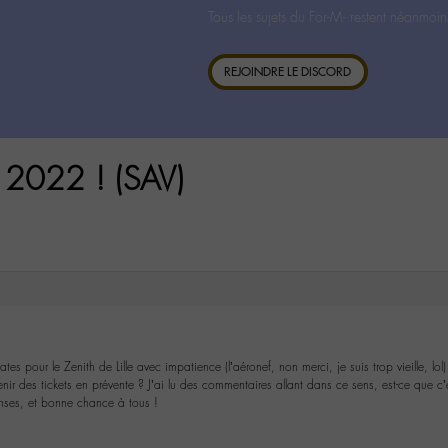
Tous les sujets du For-M- restent néanmoin
REJOINDRE LE DISCORD
2022 ! (SAV)
ates pour le Zenith de Lille avec impatience (l’aéronef, non merci, je suis trop vieille, lol)
nir des tickets en prévente ? J’ai lu des commentaires allant dans ce sens, est-ce que c
nses, et bonne chance à tous !