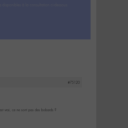
s disponibles à la consultation ci-dessous.
#75120
’est vrai, ce ne sont pas des bobards ?