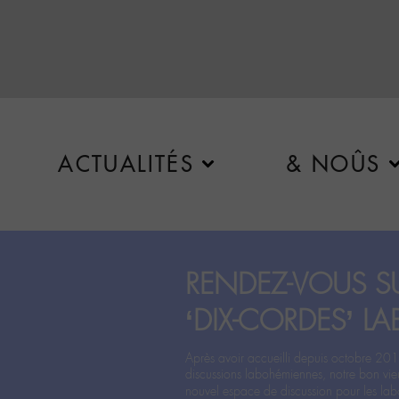
ACTUALITÉS
& NOÛS
RENDEZ-VOUS SU
‘DIX-CORDES’ LA
Après avoir accueilli depuis octobre 201
discussions labohémiennes, notre bon vie
nouvel espace de discussion pour les labo