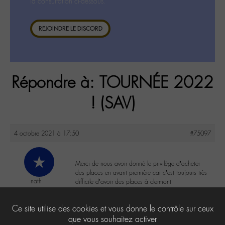
la consultation ci-dessous.
REJOINDRE LE DISCORD
Répondre à: TOURNÉE 2022
! (SAV)
4 octobre 2021 à 17:50
#75097
Merci de nous avoir donné le privilège d’acheter
des places en avant première car c’est toujours très
nath
difficile d’avoir des places à clermont
@nlarue
Labohémien
5
Ce site utilise des cookies et vous donne le contrôle sur ceux
que vous souhaitez activer