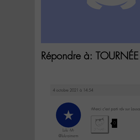
Répondre à: TOURNÉE 
4 octobre 2021 à 14:54
-M-erci c’est parti rdv sur Laus
0
Lulu -M-
@lulu-aime-m