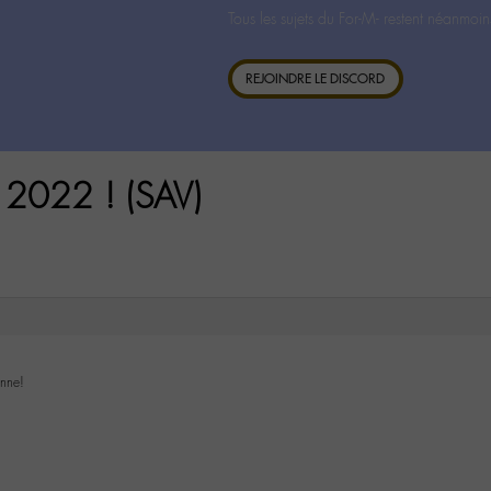
Tous les sujets du For-M- restent néanmoin
REJOINDRE LE DISCORD
2022 ! (SAV)
anne!