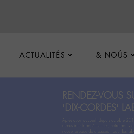
ACTUALITÉS
& NOÛS
RENDEZ-VOUS SU
‘DIX-CORDES’ LA
Après avoir accueilli depuis octobre 201
discussions labohémiennes, notre bon vie
nouvel espace de discussion pour les labo