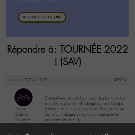
la consultation ci-dessous.
REJOINDRE LE DISCORD
Répondre à: TOURNÉE 2022
! (SAV)
4 octobre 2021 à 13:53
#75084
Oui malheureusement il n’y a pas de plan sur le lien
de prévente pour les Folies bergères, mais l’équipe
labom
billetterie me dit que ce sont les meilleurs places au
@labom
centre dans chaque catégorie qui sont réservées
Keymaster
pour cette prévente : )
656 messages
0