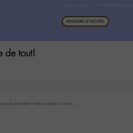
Tous les sujets du For-M- restent néanmoin
REJOINDRE LE DISCORD
e de tout!
ussi pourrait aider à mieux naviguer sur le site ….