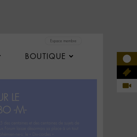
Espace membre
BOUTIQUE
R LE
BO -M-
5 des centaines et des centaines de sujets de
ux Forum laisse désormais sa place à un tout
hémien‧ne‧s: le « Dix-cordes ».