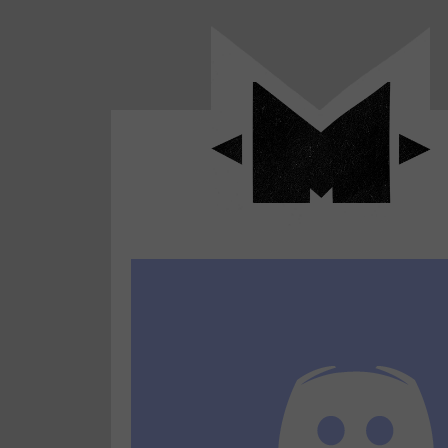
Panneau de gestion des cookies
LABO
-
Aller
Laboratoire
au
poétique
M-
menu
et
musical
Aller
autour
au
de
contenu
l'univers
Aller
de
-
à
M-
la
recherche