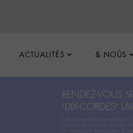
ACTUALITÉS
& NOÛS
RENDEZ-VOUS SU
‘DIX-CORDES’ LA
Après avoir accueilli depuis octobre 201
discussions labohémiennes, notre bon vie
nouvel espace de discussion pour les labo