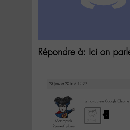
Répondre à: Ici on parl
23 janvier 2016 à 12:29
Le navigateur Google Chrome a
3
Meremptah
2yeuxet1plume