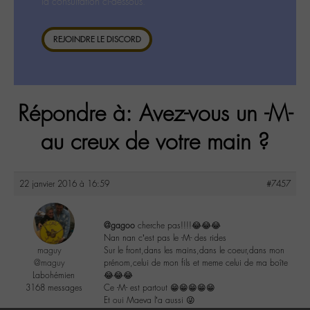
la consultation ci-dessous.
REJOINDRE LE DISCORD
Répondre à: Avez-vous un -M-
au creux de votre main ?
22 janvier 2016 à 16:59
#7457
@gagoo
cherche pas!!!!😂😂😂
Nan nan c’est pas le -M- des rides
maguy
Sur le front,dans les mains,dans le coeur,dans mon
@maguy
prénom,celui de mon fils et meme celui de ma boîte
Labohémien
😂😂😂
3168 messages
Ce -M- est partout 😁😁😁😁😁
Et oui Maeva l’a aussi 😜