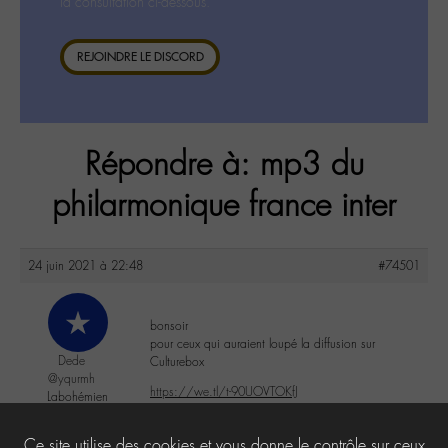
la consultation ci-dessous.
REJOINDRE LE DISCORD
Répondre à: mp3 du
philarmonique france inter
24 juin 2021 à 22:48
#74501
bonsoir
pour ceux qui auraient loupé la diffusion sur
Dede
Culturebox
@yqurmh
https://we.tl/t-90UOVTOKfJ
Labohémien
24 messages
0
Ce site utilise des cookies et vous donne le contrôle sur ceux