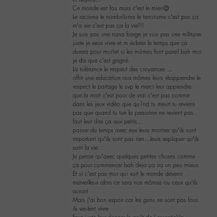
Ce monde est fou mais c’est le mien😉
Le racisme le nombrilisme le terrorisme c’est pas ça
m’a vie c’est pas ça la vie!!!
Je suis pas une nana barge je suis pas une militaire
juste je veux vivre et m éclater le temps que ça
durera pour moi!et si les mômes font pareil bah moi
je dis que c’est gagné
La tolérance le respect des croyances …
offrir une education aux mômes leurs réapprendre le
respect le partage le svp le merci leur apprendre
que la mort c’est pour de vrai c’est pas comme
dans les jeux vidéo que qu1nd tu meurt tu reviens
pas que quand tu tue la personne ne revient pas
faut leur dire ça aux petits…
passer du temps avec eux leurs montrer qu’ils sont
important qu’ils sont pas rien…leurs expliquer qu’ils
sont la vie.
Je pense qu’avec quelques petites choses comme
ça pour commencer bah deja ça ira un peu mieux
Et si c’est pas moi qui voit le monde devenir
merveilleux alors ce sera nos mômes ou ceux qu’ils
auront
Mais j’ai bon espoir car les gens ne sont pas fous
ils veulent vivre