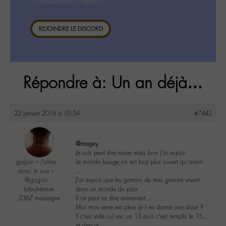
la consultation ci-dessous.
REJOINDRE LE DISCORD
Répondre à: Un an déjà…
22 janvier 2016 à 10:54
#7442
@maguy
Je suis peut être naïve mais bon j’ai espoir
gagoo « j’aime
Le monde bouge,on est bcp plus ouvert qu avant
donc je suis »
…
@gagoo
J’ai espoir que les gamins de mes gamins vivent
Labohémien
dans un monde de paix
2367 messages
Il ne peut en être autrement…
Moi mon verre est plein je t en donne une dose ?
Il c’est vidé cul sec un 13 puis c’est remplis le 15…
et depuis…