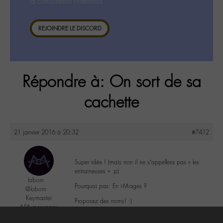
la consultation ci-dessous.
REJOINDRE LE DISCORD
Répondre à: On sort de sa
cachette
21 janvier 2016 à 20:32
#7412
Super idée ! (mais non il ne s’appellera pas « les
entraineuses » :p)
labom
Pourquoi pas: En i-M-ages ?
@labom
Keymaster
Proposez des noms! :)
656 messages