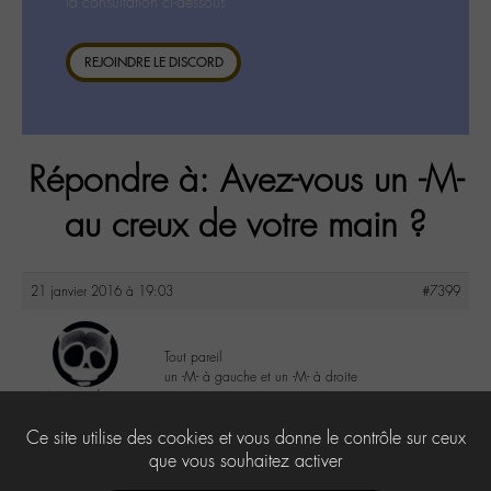
la consultation ci-dessous.
REJOINDRE LE DISCORD
Répondre à: Avez-vous un -M-
au creux de votre main ?
21 janvier 2016 à 19:03
#7399
Tout pareil
un -M- à gauche et un -M- à droite
Moonsurfer
@moonsurfer
2
Ce site utilise des cookies et vous donne le contrôle sur ceux
Labohémien
5 messages
que vous souhaitez activer