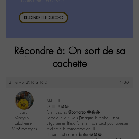
la consultation ci-dessous.
REJOINDRE LE DISCORD
Répondre à: On sort de sa
cachette
21 janvier 2016 à 16:01
#7369
Ahhhh!!!!
Ouffff!!!!😂😂
maguy
Tu m’rassures
@bomarzo
😂😂😂
@maguy
Parce que là tu vois j’imagine le tableau: moi
Labohémien
déguisée en fille,à faire je n’sais quoi pour pousser
3168 messages
le client à la consommation !!!!
Et j’suis juste morte de rire 😂😂😂