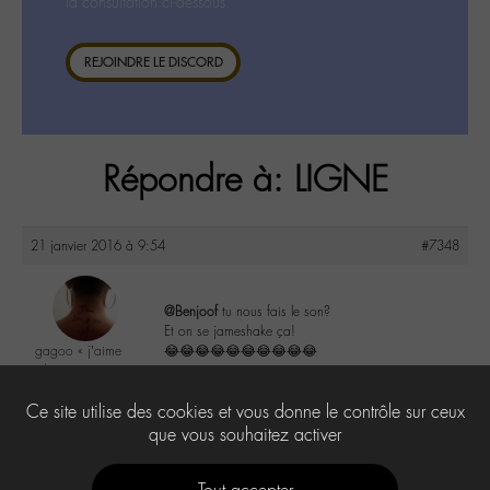
la consultation ci-dessous.
REJOINDRE LE DISCORD
Répondre à: LIGNE
21 janvier 2016 à 9:54
#7348
@Benjoof
tu nous fais le son?
Et on se jameshake ça!
gagoo « j’aime
😂😂😂😂😂😂😂😂😂😂
donc je suis »
@gagoo
5
Ce site utilise des cookies et vous donne le contrôle sur ceux
Labohémien
2367 messages
que vous souhaitez activer